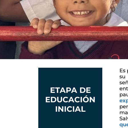
Es 
su
se
ETAPA DE
ent
pa
EDUCACIÓN
exp
per
INICIAL
ma
Sal
que