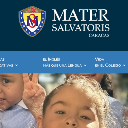
I
V
PAS
EL
NGLÉS
IDA
L
C
CATIVAS
MÁS QUE UNA
ENGUA
EN EL
OLEGIO