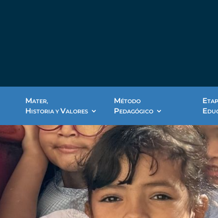
M
M
E
ATER,
ÉTODO
TA
H
V
P
E
ISTORIA Y
ALORES
EDAGÓGICO
DU