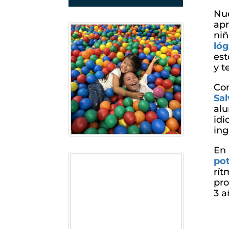
Nu
apr
niñ
ló
est
y t
Co
Sal
alu
idi
ing
En
po
rít
pro
3 a