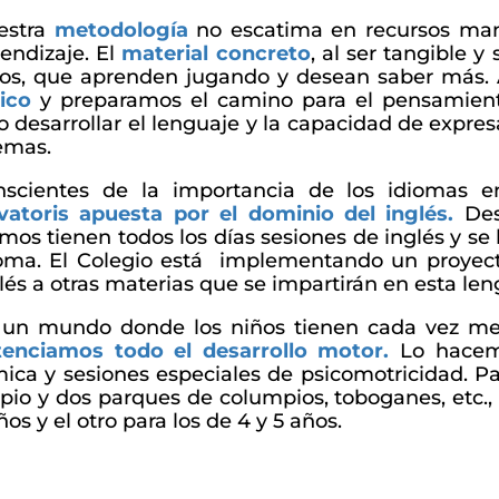
estra
metodología
no escatima en recursos mani
endizaje. El
material concreto
,
al ser tangible y 
os, que aprenden jugando y desean saber más. 
gico
y preparamos el camino para el pensamient
o desarrollar el lenguaje y la capacidad de expre
emas.
nscientes de la importancia de los idiomas e
vatoris apuesta por el dominio del inglés
.
Des
mos tienen todos los días sesiones de inglés y se
oma. El Colegio está implementando un proyect
lés a otras materias que se impartirán en esta len
 un mundo donde los niños tienen cada vez men
tenciamos todo el desarrollo motor.
Lo hacem
mica y sesiones especiales de psicomotricidad. 
pio y dos parques de columpios, toboganes, etc.
ños y el otro para los de 4 y 5 años.