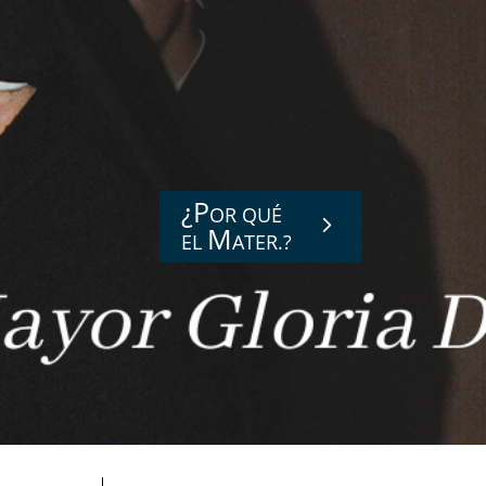
¿P
OR QUÉ
M
EL
ATER.?