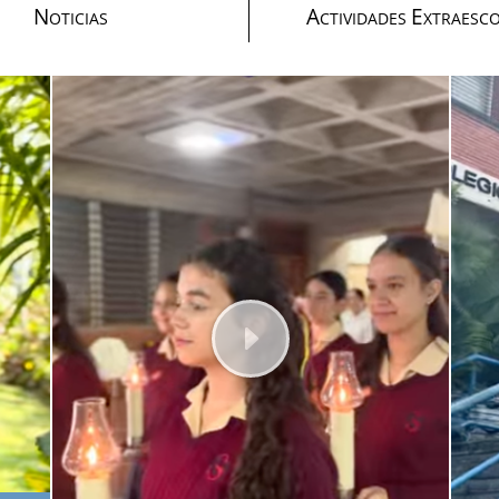
N
A
E
OTICIAS
CTIVIDADES
XTRAESC