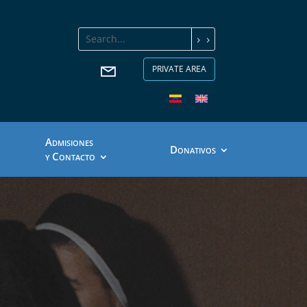
PRIVATE AREA
A
DMISIONES
D
ONATIVOS
C
Y
ONTACTO