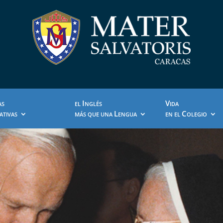
I
V
AS
EL
NGLÉS
IDA
L
C
ATIVAS
MÁS QUE UNA
ENGUA
EN EL
OLEGIO