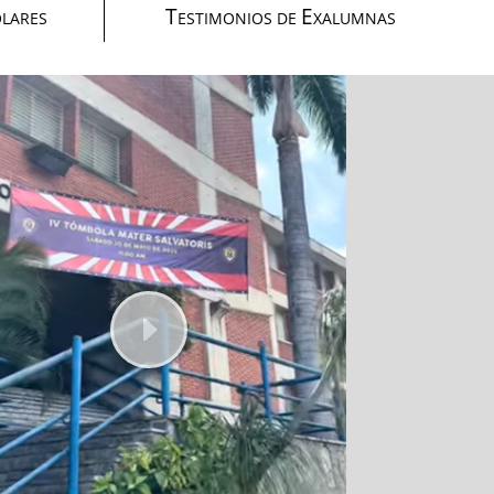
T
E
OLARES
ESTIMONIOS DE
XALUMNAS