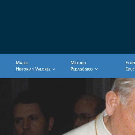
M
M
E
ATER,
ÉTODO
TAP
H
V
P
E
ISTORIA Y
ALORES
EDAGÓGICO
DUC