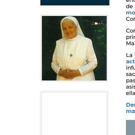
ent
de
mo
Com
Com
pri
Mar
La 
act
in
sac
pa
asi
ell
Des
mad