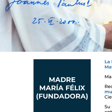
La 
Mat
Mar
MADRE
MARÍA FÉLIX
Re
mu
(FUNDADORA)
Cie
Su 