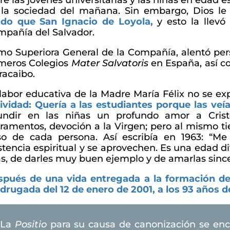
re las jóvenes universitarias y las niñas en edad e
 la sociedad del mañana. Sin embargo, Dios le
do que San Ignacio de Loyola,
y esto la llevó
pañía del Salvador.
o Superiora General de la Compañía, alentó per
meros Colegios
Mater Salvatoris
en España, así c
acaibo.
labor educativa de la Madre María Félix no se ex
ividad: Quería a las estudiantes porque las veí
fundir en las niñas un profundo amor a Cristo
ramentos, devoción a la Virgen; pero al mismo t
so de cada persona. Así escribía en 1963: “Me
stencia espiritual y se aprovechen. Es una edad dif
as, de darles muy buen ejemplo y de amarlas sinc
pués de una vida entregada a la formación de 
rugada del 12 de enero de 2001, a los 93 años 
La
Positio
para su causa de canonización se enc