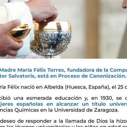
Madre María Félix Torres, fundadora de la Compa
er Salvatoris, está en Proceso de Canonización
ía Félix nació en Albelda (Huesca, España), el 25 
cibió una esmerada educación y, en 1930, se 
jeres españolas en alcanzar un título univer
ncias Químicas en la Universidad de Zaragoza.
deseo de responder a la llamada de Dios la hizo