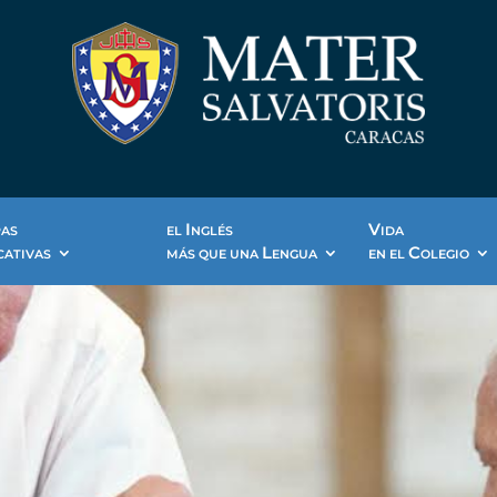
I
V
PAS
EL
NGLÉS
IDA
L
C
CATIVAS
MÁS QUE UNA
ENGUA
EN EL
OLEGIO