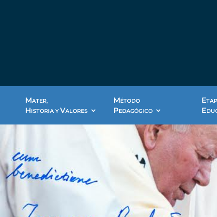
M
M
E
ATER,
ÉTODO
TA
H
V
P
E
ISTORIA Y
ALORES
EDAGÓGICO
DU